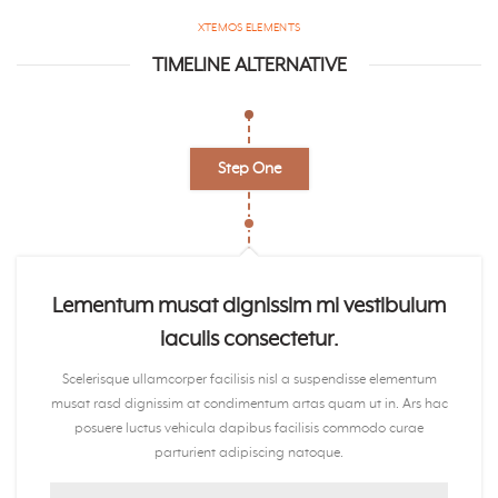
XTEMOS ELEMENTS
TIMELINE ALTERNATIVE
Step One
Lementum musat dignissim mi vestibulum
iaculis consectetur.
Scelerisque ullamcorper facilisis nisl a suspendisse elementum
musat rasd dignissim at condimentum artas quam ut in. Ars hac
posuere luctus vehicula dapibus facilisis commodo curae
parturient adipiscing natoque.