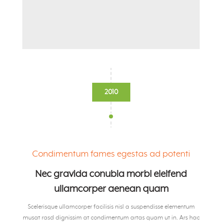
2010
Condimentum fames egestas ad potenti
Nec gravida conubia morbi eleifend
ullamcorper aenean quam
Scelerisque ullamcorper facilisis nisl a suspendisse elementum
musat rasd dignissim at condimentum artas quam ut in. Ars hac