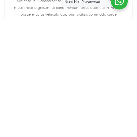
Scelerisque ullamcorper facilisis nisl a suspendisse elementum
Need Help?
Chat with us
musat rasd dignissim at condimentum artas quam ut in. Ars hac
posuere luctus vehicula dapibus facilisis commodo curae
parturient adipiscing natoque.