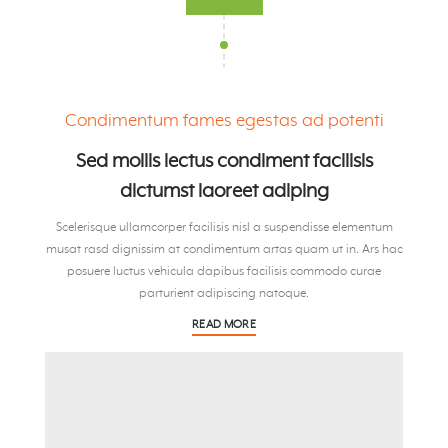
Condimentum fames egestas ad potenti
Sed mollis lectus condiment facilisis
dictumst laoreet adiping
Scelerisque ullamcorper facilisis nisl a suspendisse elementum
musat rasd dignissim at condimentum artas quam ut in. Ars hac
posuere luctus vehicula dapibus facilisis commodo curae
parturient adipiscing natoque.
READ MORE