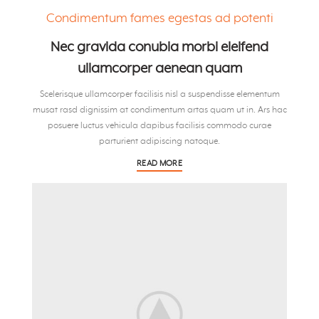
Condimentum fames egestas ad potenti
Nec gravida conubia morbi eleifend
ullamcorper aenean quam
Scelerisque ullamcorper facilisis nisl a suspendisse elementum
musat rasd dignissim at condimentum artas quam ut in. Ars hac
posuere luctus vehicula dapibus facilisis commodo curae
parturient adipiscing natoque.
READ MORE