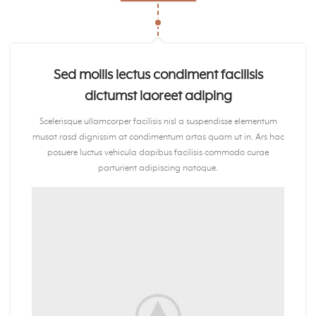
Sed mollis lectus condiment facilisis
dictumst laoreet adiping
Scelerisque ullamcorper facilisis nisl a suspendisse elementum
musat rasd dignissim at condimentum artas quam ut in. Ars hac
posuere luctus vehicula dapibus facilisis commodo curae
parturient adipiscing natoque.