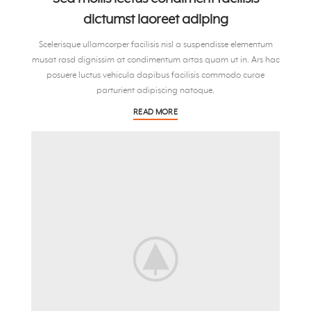
dictumst laoreet adiping
Scelerisque ullamcorper facilisis nisl a suspendisse elementum
musat rasd dignissim at condimentum artas quam ut in. Ars hac
posuere luctus vehicula dapibus facilisis commodo curae
parturient adipiscing natoque.
READ MORE