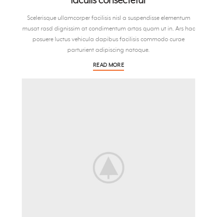
iaculis consectetur
Scelerisque ullamcorper facilisis nisl a suspendisse elementum
musat rasd dignissim at condimentum artas quam ut in. Ars hac
posuere luctus vehicula dapibus facilisis commodo curae
parturient adipiscing natoque.
READ MORE