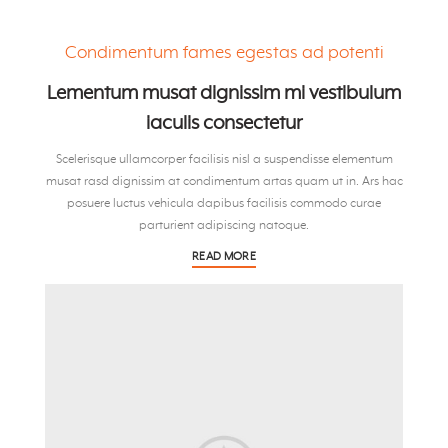
Condimentum fames egestas ad potenti
Lementum musat dignissim mi vestibulum
iaculis consectetur
Scelerisque ullamcorper facilisis nisl a suspendisse elementum
musat rasd dignissim at condimentum artas quam ut in. Ars hac
posuere luctus vehicula dapibus facilisis commodo curae
parturient adipiscing natoque.
READ MORE