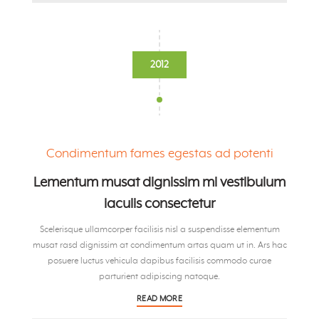
2012
Condimentum fames egestas ad potenti
Lementum musat dignissim mi vestibulum
iaculis consectetur
Scelerisque ullamcorper facilisis nisl a suspendisse elementum
musat rasd dignissim at condimentum artas quam ut in. Ars hac
posuere luctus vehicula dapibus facilisis commodo curae
parturient adipiscing natoque.
READ MORE